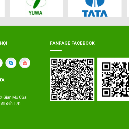
HỘI
FANPAGE FACEBOOK
ỬA
ời Gian Mở Cửa
 8h đến 17h