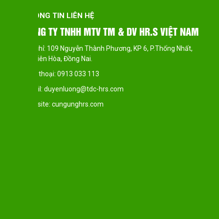
THÔNG TIN LIÊN HỆ
VIỆT NAM
CHI NHÁNH VĂN PHÒNG 1
hống Nhất,
Địa chỉ: Đường D1 khu dân cư Việt Sing, Phường An
Thuận An, Bình Dương.
Điện thoại: 0913 033 113
Email: duyenluong@tdc-hrs.com
Website: cungunghrs.com