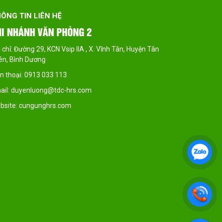
THÔNG TIN LIÊN HỆ
CÔNG TY TNHH MTV TM & DV HR.S VIỆT NAM
Địa chỉ: 109 Nguyễn Thành Phương, KP 6, P.Thống Nhất,
TP.Biên Hòa, Đồng Nai.
Điện thoại: 0913 033 113
Email: duyenluong@tdc-hrs.com
Website: cungunghrs.com