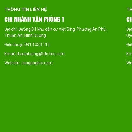
THÔNG TIN LIÊN HỆ
CHI NHÁNH VĂN PHÒNG 2
 Phú,
Địa chỉ: Đường 29, KCN Vsip IIA , X. Vĩnh Tân, Huyện Tân
Uyên, Bình Dương
Điện thoại: 0913 033 113
Email: duyenluong@tdc-hrs.com
Website: cungunghrs.com