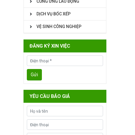
CUNG ỨNG LAO ĐỘNG
DỊCH VỤ BỐC XẾP
VỆ SINH CÔNG NGHIỆP
ĐĂNG KÝ XIN VIỆC
YÊU CẦU BÁO GIÁ