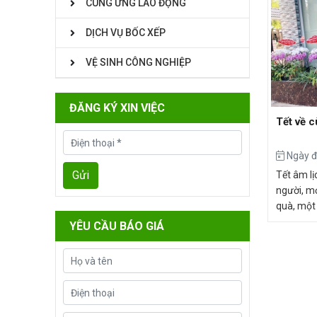
CUNG ỨNG LAO ĐỘNG
DỊCH VỤ BỐC XẾP
VỆ SINH CÔNG NGHIỆP
ĐĂNG KÝ XIN VIỆC
Tết về 
Ngày đ
Tết âm lị
người, m
quà, một 
khách hàn
YÊU CẦU BÁO GIÁ
song hàn