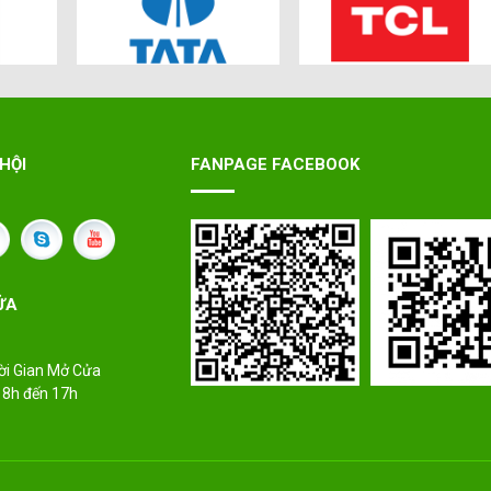
HỘI
FANPAGE FACEBOOK
ỬA
ời Gian Mở Cửa
 8h đến 17h