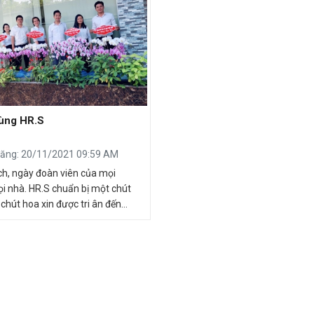
cùng HR.S
ăng: 20/11/2021 09:59 AM
ch, ngày đoàn viên của mọi
ọi nhà. HR.S chuẩn bị một chút
chút hoa xin được tri ân đến
g, đối tác cùng Quý công ty đã
h cùng HR.S trong năm qua