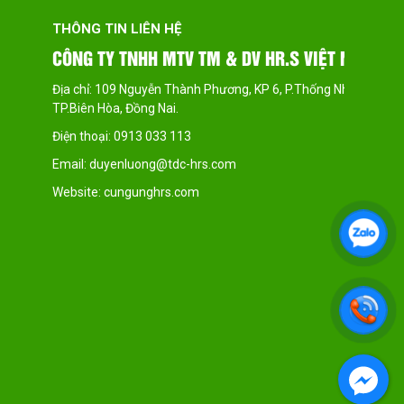
THÔNG TIN LIÊN HỆ
TH
CÔNG TY TNHH MTV TM & DV HR.S VIỆT NAM
CH
Địa chỉ: 109 Nguyễn Thành Phương, KP 6, P.Thống Nhất,
Địa
TP.Biên Hòa, Đồng Nai.
Thu
Điện thoại: 0913 033 113
Điệ
Email: duyenluong@tdc-hrs.com
Ema
Website: cungunghrs.com
Web