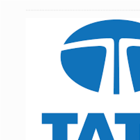
Công nhân 
Theo Liên đoà
bùng phát lần
19.11.2021) 
động; 1.507 
chưa dừng ho
làm là 55.629
người; thiếu 
nhân (CN) mo
đỉnh” cho một mùa Tết ấm áp hơn.