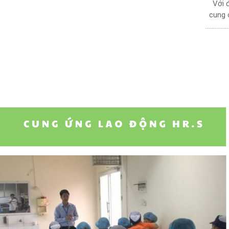
Với 
cung c