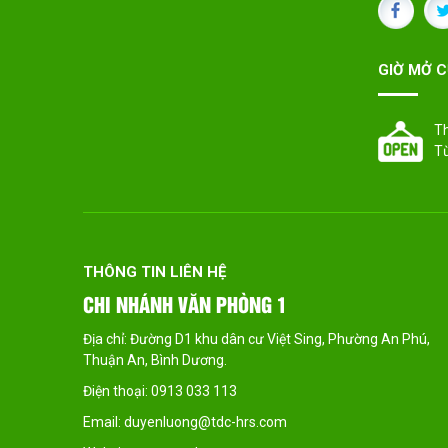
GIỜ MỞ 
T
T
THÔNG TIN LIÊN HỆ
CHI NHÁNH VĂN PHÒNG 2
hú,
Địa chỉ: Đường 29, KCN Vsip IIA , X. Vĩnh Tân, Huyện Tân
Uyên, Bình Dương
Điện thoại: 0913 033 113
Email: duyenluong@tdc-hrs.com