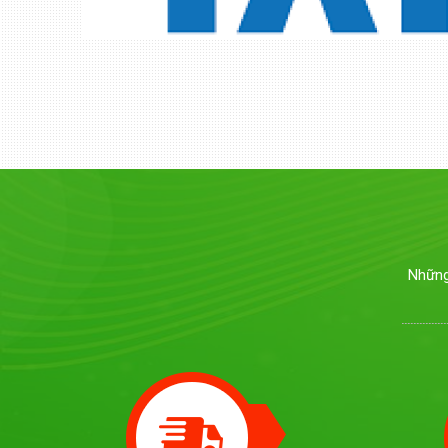
Hàng nghìn 
dẫn
Tại Phiên giao
tỉnh, thành p
hút 78 đơn vị
trí việc làm.
Những
Tuổi nghỉ h
Năm 2022, tu
việc trong điề