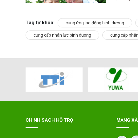
Công nhân 
Theo Liên đoà
Tag từ khóa:
cung ứng lao động bình dương
bùng phát lần
19.11.2021) 
cung cấp nhân lực bình duong
cung cấp nhân
động; 1.507 
chưa dừng ho
làm là 55.629
người; thiếu 
nhân (CN) mo
đỉnh” cho một mùa Tết ấm áp hơn.
CHÍNH SÁCH HỖ TRỢ
MẠNG XÃ