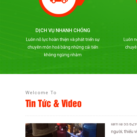
Công nhân 
DỊCH VỤ BẢO MẬT
Theo Liên đoà
sự
Luôn nỗ lực hoàn thiện và phát triển sự
Luôn nỗ
bùng phát lần
n
chuyên môn hoá bằng những cải tiến
chuyê
19.11.2021) 
không ngừng nhằm
động; 1.507 
chưa dừng ho
làm là 55.629
người; thiếu 
nhân (CN) mo
Welcome To
đỉnh” cho một mùa Tết ấm áp hơn.
Tin Tức & Video
Hàng nghìn 
dẫn